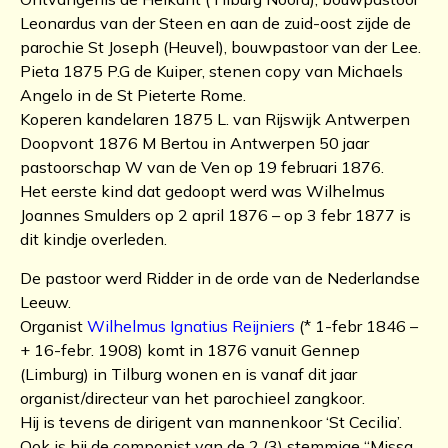
Leonardus van der Steen en aan de zuid-oost zijde de
parochie St Joseph (Heuvel), bouwpastoor van der Lee.
Pieta 1875 P.G de Kuiper, stenen copy van Michaels
Angelo in de St Pieterte Rome.
Koperen kandelaren 1875 L. van Rijswijk Antwerpen
Doopvont 1876 M Bertou in Antwerpen 50 jaar
pastoorschap W van de Ven op 19 februari 1876.
Het eerste kind dat gedoopt werd was Wilhelmus
Joannes Smulders op 2 april 1876 – op 3 febr 1877 is
dit kindje overleden.
De pastoor werd Ridder in de orde van de Nederlandse
Leeuw.
Organist
Wilhelmus Ignatius Reijniers
(* 1-febr 1846 –
+ 16-febr. 1908) komt in 1876 vanuit Gennep
(Limburg) in Tilburg wonen en is vanaf dit jaar
organist/directeur van het parochieel zangkoor.
Hij is tevens de dirigent van mannenkoor ‘St Cecilia’.
Ook is hij de componist van de 2 (3) stemmige “Missa