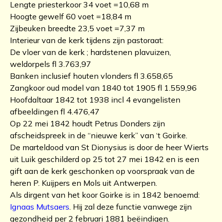
Lengte priesterkoor 34 voet =10,68 m
Hoogte gewelf 60 voet =18,84 m
Zijbeuken breedte 23,5 voet =7,37 m
Interieur van de kerk tijdens zijn pastoraat:
De vloer van de kerk ; hardstenen plavuizen,
weldorpels fl 3.763,97
Banken inclusief houten vlonders fl 3.658,65
Zangkoor oud model van 1840 tot 1905 fl 1.559,96
Hoofdaltaar 1842 tot 1938 incl 4 evangelisten
afbeeldingen fl 4.476,47
Op 22 mei 1842 houdt Petrus Donders zijn
afscheidspreek in de “nieuwe kerk” van ‘t Goirke.
De marteldood van St Dionysius is door de heer Wierts
uit Luik geschilderd op 25 tot 27 mei 1842 en is een
gift aan de kerk geschonken op voorspraak van de
heren P. Kuijpers en Mols uit Antwerpen.
Als dirgent van het koor Goirke is in 1842 benoemd:
Ignaas Mutsaers
. Hij zal deze functie vanwege zijn
gezondheid per 2 februari 1881 beëindigen.