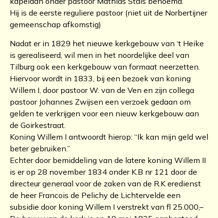
kapelaan onder pastoor Mathias Stals benoemd.
Hij is de eerste reguliere pastoor (niet uit de Norbertijner
gemeenschap afkomstig)
Nadat er in 1829 het nieuwe kerkgebouw van ‘t Heike
is gerealiseerd, wil men in het noordelijke deel van
Tilburg ook een kerkgebouw van formaat neerzetten.
Hiervoor wordt in 1833, bij een bezoek van koning
Willem I, door pastoor W. van de Ven en zijn collega
pastoor Johannes Zwijsen een verzoek gedaan om
gelden te verkrijgen voor een nieuw kerkgebouw aan
de Goirkestraat.
Koning Willem I antwoordt hierop: “Ik kan mijn geld wel
beter gebruiken.”
Echter door bemiddeling van de latere koning Willem II
is er op 28 november 1834 onder K.B nr 121 door de
directeur generaal voor de zaken van de R.K eredienst
de heer Francois de Pelichy de Lichtervelde een
subsidie door koning Willem I verstrekt van fl 25.000,–