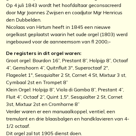
Op 4 juli 1843 wordt het hoofdaltaar geconsacreerd
door Mgr Joannes Zwijsen en coadjutor Mgr Henricus
den Dubbelden.
Nicolaas van Hirtum heeft in 1845 een nieuwe
orgelkast geplaatst waarin het oude orgel (1803) werd
ingebouwd voor de aanneemsom van fl 2000,–
De registers in dit orgel waren:
Groot orgel: Bourdon 16”, Prestant 8”, Holpijp 8”, Octaaf
4”, Gemshoorn 4”, Quitnfluit 3″, Superoctaaf 2″,
Flageolet 1″, Sesquialter 2 St, Cornet 4 St, Mixtuur 3 st,
Cymbaal 2st en Trompet 8”
Klein Orgel: Holpijp 8”, Viola di Gamba 8”, Prestant 4”,
Fluit 4”, Octaaf 2”, Quint 1,5″, Sesquialter 2 St, Cornet
3st, Mixtuur 2st en Cromhorne 8”
Verder waren er een manuaalkoppel, ventiel, een
tremulant en drie blaasbalgen en handklavieren van 4-
1/2 octaaf.
Dit orgel zal tot 1905 dienst doen.