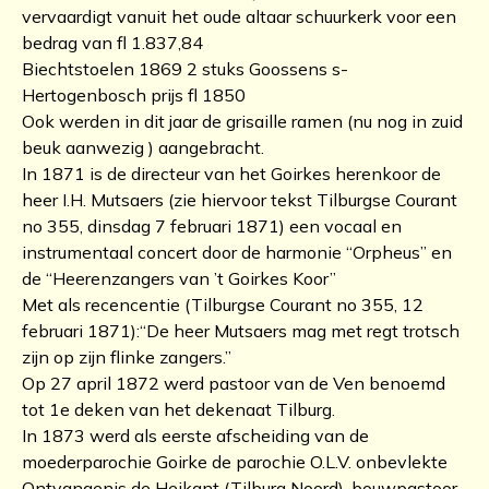
vervaardigt vanuit het oude altaar schuurkerk voor een
bedrag van fl 1.837,84
Biechtstoelen 1869 2 stuks Goossens s-
Hertogenbosch prijs fl 1850
Ook werden in dit jaar de grisaille ramen (nu nog in zuid
beuk aanwezig ) aangebracht.
In 1871 is de directeur van het Goirkes herenkoor de
heer I.H. Mutsaers (zie hiervoor tekst Tilburgse Courant
no 355, dinsdag 7 februari 1871) een vocaal en
instrumentaal concert door de harmonie “Orpheus” en
de “Heerenzangers van ’t Goirkes Koor”
Met als recencentie (Tilburgse Courant no 355, 12
februari 1871):“De heer Mutsaers mag met regt trotsch
zijn op zijn flinke zangers.”
Op 27 april 1872 werd pastoor van de Ven benoemd
tot 1e deken van het dekenaat Tilburg.
In 1873 werd als eerste afscheiding van de
moederparochie Goirke de parochie O.L.V. onbevlekte
Ontvangenis de Heikant (Tilburg Noord), bouwpastoor