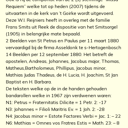
Requiem” welke tot op heden (2007) tijdens de
uitvaarten in de kerk van ’t Goirke wordt uitgevoerd.
Deze W.I. Reijniers heeft in overleg met de familie
Frans Smits uit Reek de dispositie van het Smitsorgel
(1905) in belangrijke mate bepaald.
2 Beelden van St Petrus en Paulus per 11 maart 1880
vervaardigd bij de firma Asseldonk te s-Hertogenbosch
14 Beelden per 12 september 1880. Het betreft de
apostelen, Andreas, Johannes, Jacobus major, Thomas,
Matheus,Bartholomeus, Phillipus, Jacobus minor,
Mathias Judas Thadeus, de H. Lucia, H. Joachim, St Jan
Baptist en H. Barbara.
De teksten welke op de in de handen gehouden
bandarollen welke in 1967 zijn verdwenen waren:
N1: Petrus = Fraternitatis Dilicite = 1 Petr. 2: -17
N3: Johannes = Filioli Maritris Ev. = 1 Joh. 2: -28
N4: Jacobus minor = Estote Factores Verbi = Jac. 1: – 22
N6: Mathias = Omnes vos Fratres Estis = Math. 23: – 8