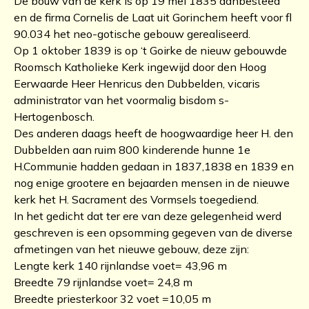
De bouw van de kerk is op 19 mei 1835 aanbesteed
en de firma Cornelis de Laat uit Gorinchem heeft voor fl
90.034 het neo-gotische gebouw gerealiseerd.
Op 1 oktober 1839 is op ‘t Goirke de nieuw gebouwde
Roomsch Katholieke Kerk ingewijd door den Hoog
Eerwaarde Heer Henricus den Dubbelden, vicaris
administrator van het voormalig bisdom s-
Hertogenbosch.
Des anderen daags heeft de hoogwaardige heer H. den
Dubbelden aan ruim 800 kinderende hunne 1e
H.Communie hadden gedaan in 1837,1838 en 1839 en
nog enige grootere en bejaarden mensen in de nieuwe
kerk het H. Sacrament des Vormsels toegediend.
In het gedicht dat ter ere van deze gelegenheid werd
geschreven is een opsomming gegeven van de diverse
afmetingen van het nieuwe gebouw, deze zijn:
Lengte kerk 140 rijnlandse voet= 43,96 m
Breedte 79 rijnlandse voet= 24,8 m
Breedte priesterkoor 32 voet =10,05 m