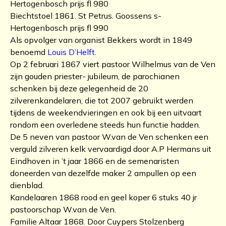
Hertogenbosch prijs fl 980
Biechtstoel 1861. St Petrus. Goossens s-
Hertogenbosch prijs fl 990
Als opvolger van organist Bekkers wordt in 1849
benoemd
Louis D’Helft.
Op 2 februari 1867 viert pastoor Wilhelmus van de Ven
zijn gouden priester- jubileum, de parochianen
schenken bij deze gelegenheid de 20
zilverenkandelaren, die tot 2007 gebruikt werden
tijdens de weekendvieringen en ook bij een uitvaart
rondom een overledene steeds hun functie hadden.
De 5 neven van pastoor W.van de Ven schenken een
verguld zilveren kelk vervaardigd door A.P Hermans uit
Eindhoven in ’t jaar 1866 en de semenaristen
doneerden van dezelfde maker 2 ampullen op een
dienblad.
Kandelaaren 1868 rood en geel koper 6 stuks 40 jr
pastoorschap W.van de Ven.
Familie Altaar 1868. Door Cuypers Stolzenberg