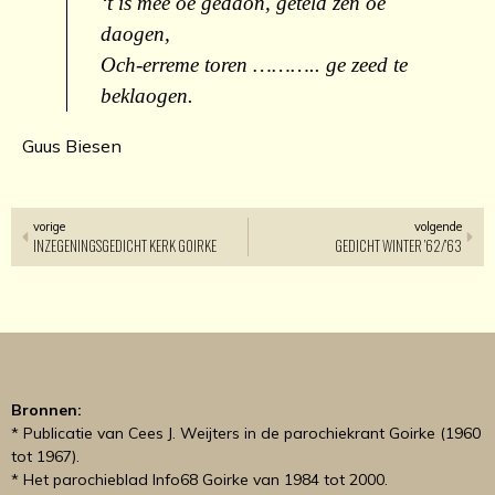
‘t is mee oe gedaon, geteld zen oe
daogen,
Och-erreme toren ……….. ge zeed te
beklaogen.
Guus Biesen
vorige
volgende
INZEGENINGSGEDICHT KERK GOIRKE
GEDICHT WINTER ’62/’63
Bronnen:
* Publicatie van Cees J. Weijters in de parochiekrant Goirke (1960
tot 1967).
* Het parochieblad Info68 Goirke van 1984 tot 2000.